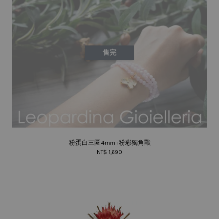
售完
粉蛋白三圈4mm+粉彩獨角獸
NT$ 1,690