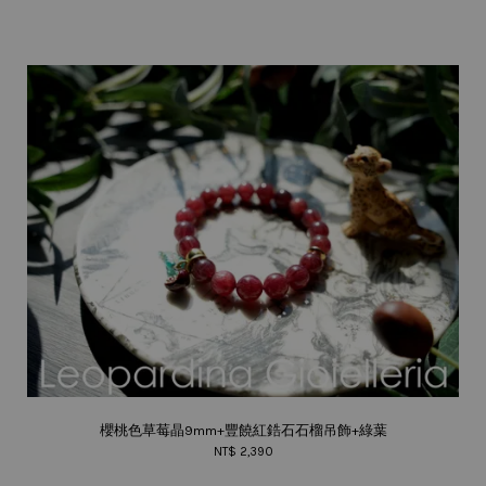
櫻桃色草莓晶9mm+豐饒紅鋯石石榴吊飾+綠葉
NT$ 2,390