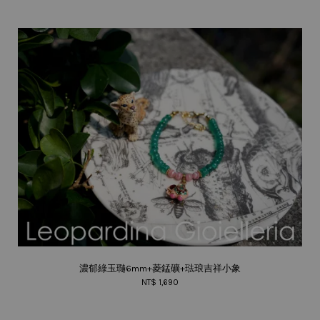
濃郁綠玉瓍6mm+菱錳礦+琺琅吉祥小象
NT$ 1,690