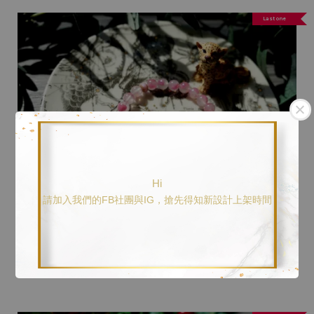
Last one
Hi
請加入我們的FB社團與IG，搶先得知新設計上架時間
櫻吹雪粉紅碧璽7mm+粉紅木馬+星星
NT$ 1,690