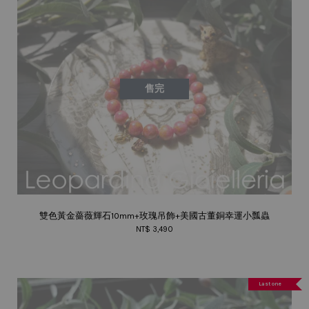
售完
雙色黃金薔薇輝石10mm+玫瑰吊飾+美國古董銅幸運小瓢蟲
NT$ 3,490
Last one