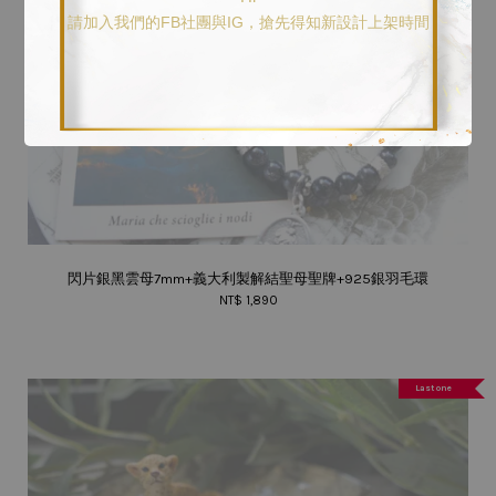
請加入我們的FB社團與IG，搶先得知新設計上架時間
售完
閃片銀黑雲母7mm+義大利製解結聖母聖牌+925銀羽毛環
NT$ 1,890
Last one