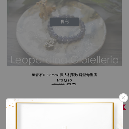
售完
堇青石8-8.5mm+義大利製玫瑰聖母聖牌
NT$ 1,290
NT$ 1,690
-23.7%
Last one
Hi