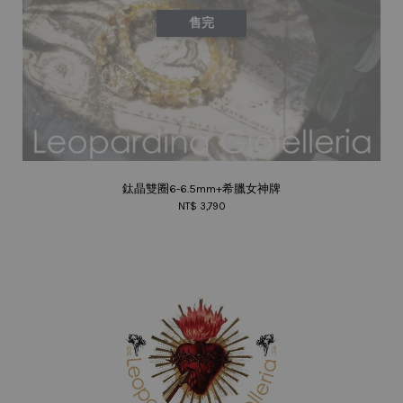
售完
鈦晶雙圈6-6.5mm+希臘女神牌
NT$ 3,790