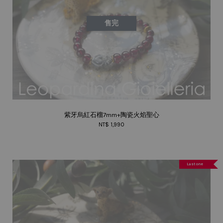
售完
紫牙烏紅石榴7mm+陶瓷火焰聖心
NT$ 1,990
Last one